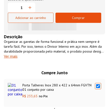
Adicionar ao carrinho
Comprar
Descrição
Organizar as gavetas de forma funcional e prática nem sempre é
tarefa fácil. Por isso, temos o Divisor Interno em aço inox. Além da
durabilidade proporcionada pelo material, o produto possui design
Ver mais
e acabamento refinado. Um grande diferencial dele é a montagem
em diferentes configurações, que possibilita o posicionamento
ajustável do acessório. O item é perfeito para a organização da
cozinha, ainda mais que pode ser fixado no fundo da gaveta para
Compre Junto
evitar deslocamento. Disponível em diversas configurações.
Porta Talheres Inox 280 x 422 x 64mm FGVTN
01 conjunto por caixa
R$ 233,65
no Pix