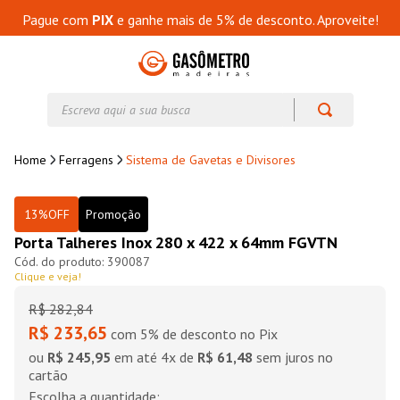
Pague com
PIX
e ganhe mais de 5% de desconto. Aproveite!
Escreva aqui a sua busca
Ferragens
Sistema de Gavetas e Divisores
13%
OFF
Promoção
Porta Talheres Inox 280 x 422 x 64mm FGVTN
390087
Clique e veja!
R$
282
,
84
R$ 233,65
com 5% de desconto no Pix
ou
R$ 245,95
em até
4
x de
R$ 61,48
sem juros no
cartão