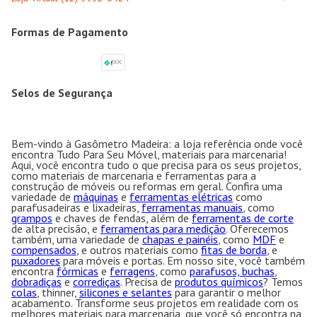
Formas de Pagamento
Selos de Segurança
Bem-vindo à Gasômetro Madeira: a loja referência onde você
encontra Tudo Para Seu Móvel, materiais para marcenaria!
Aqui, você encontra tudo o que precisa para os seus projetos,
como materiais de marcenaria e ferramentas para a
construção de móveis ou reformas em geral. Confira uma
variedade de
máquinas
e
ferramentas elétricas
como
parafusadeiras e lixadeiras,
ferramentas manuais
, como
grampos
e chaves de fendas, além de
ferramentas de corte
de alta precisão, e
ferramentas para medição
. Oferecemos
também, uma variedade de
chapas e painéis
, como
MDF
e
compensados
, e outros materiais como
fitas de borda
, e
puxadores
para móveis e portas. Em nosso site, você também
encontra
fórmicas
e
ferragens
, como
parafusos, buchas
,
dobradiças
e
corrediças
. Precisa de
produtos químicos
? Temos
colas
, thinner,
silicones e selantes
para garantir o melhor
acabamento. Transforme seus projetos em realidade com os
melhores materiais para marcenaria, que você só encontra na