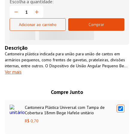
Adicionar ao carrinho
Comprar
Descrição
Cantoneira plástica indicada para união para união de cantos em
armários pequenos, como frentes de gavetas, prateleiras, divisões
internas, entre outros. O Dispositivo de União Angular Pequeno Bege
Ver mais
Hafele é fabricado em material plástico de alta resistência, possui
02 furos para fixação e tampa para melhor acabamento. O
Dispositivo de União Angular Pequeno Bege Hafele é fornecido em
embalagens com 01 unidade.
Compre Junto
Cantoneira Plástica Universal com Tampa de
Cobertura 18mm Bege Hafele unitário
R$ 0,70