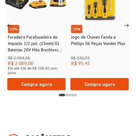
29
%
29
%
Furadeira Parafusadeira de
Jogo de Chaves Fenda e
Impacto 1/2 pol. (13mm) 02
Phillips 06 Peças Vonder Plus
Baterias 20V Máx Brushless
DCD796D2 Bivolt DeWalt
R$ 2.984,28
R$ 136,35
R$ 2.089,00
R$ 95,45
Em até
10
x de
R$ 208,90
sem
juros
Compre agora
Compre agora