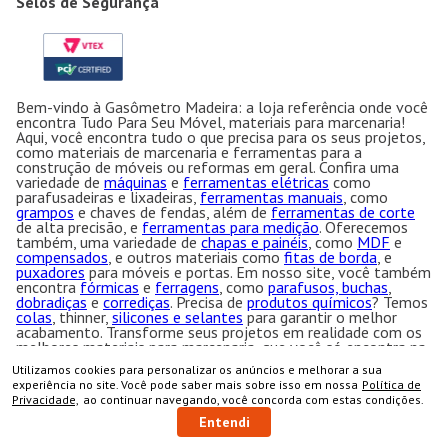
Selos de Segurança
Bem-vindo à Gasômetro Madeira: a loja referência onde você
encontra Tudo Para Seu Móvel, materiais para marcenaria!
Aqui, você encontra tudo o que precisa para os seus projetos,
como materiais de marcenaria e ferramentas para a
construção de móveis ou reformas em geral. Confira uma
variedade de
máquinas
e
ferramentas elétricas
como
parafusadeiras e lixadeiras,
ferramentas manuais
, como
grampos
e chaves de fendas, além de
ferramentas de corte
de alta precisão, e
ferramentas para medição
. Oferecemos
também, uma variedade de
chapas e painéis
, como
MDF
e
compensados
, e outros materiais como
fitas de borda
, e
puxadores
para móveis e portas. Em nosso site, você também
encontra
fórmicas
e
ferragens
, como
parafusos, buchas
,
dobradiças
e
corrediças
. Precisa de
produtos químicos
? Temos
colas
, thinner,
silicones e selantes
para garantir o melhor
acabamento. Transforme seus projetos em realidade com os
melhores materiais para marcenaria, que você só encontra na
Gasômetro Madeiras!
Utilizamos cookies para personalizar os anúncios e melhorar a sua
COMPRAR
experiência no site. Você pode saber mais sobre isso em nossa
Política de
Gasômetro Madeiras 2024. Todos os direitos reservados.
Privacidade,
ao continuar navegando, você concorda com estas condições.
Endereço
: Av. Dinamarca, 69 - V. Santa Terezinha - São José
dos Campos - SP CEP:12.231-200 CNPJ: 50.763.606/0001-
Entendi
57