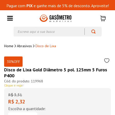
Pague com
PIX
e ganhe mais de 5% de desconto. Aproveite!
Escreva aqui a sua busca
Abrasivos
Disco de Lixa
30%
OFF
Disco de Lixa Gold Diâmetro 5 pol. 125mm 5 Furos
P400
119968
Clique e veja!
R$
3
,
31
R$ 2,32