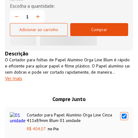
Adicionar ao carrinho
Comprar
Descrição
O Cortador para folhas de Papel Alumínio Orga Line Blum é rápido
e eficiente para aplicar papel e filme plástico. O Papel alumínio sai
sem dobras e pode ser cortado rapidamente, de maneira
Ver mais
confortável e limpa. O Cortador para folhas de Papel Alumínio Orga
Line Blum pode ser utilizado em gavetas, mesas ou bancadas.
Compre Junto
Cortador para Papel Alumínio Orga Line Cinza
411x89mm Blum 01 unidade
R$ 404,07
no Pix