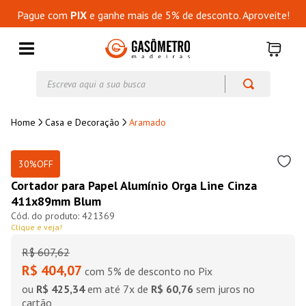
Pague com
PIX
e ganhe mais de 5% de desconto. Aproveite!
Escreva aqui a sua busca
Casa e Decoração
Aramado
30%
OFF
Cortador para Papel Alumínio Orga Line Cinza
411x89mm Blum
421369
Clique e veja!
R$
607
,
62
R$ 404,07
com 5% de desconto no Pix
ou
R$ 425,34
em até
7
x de
R$ 60,76
sem juros no
cartão