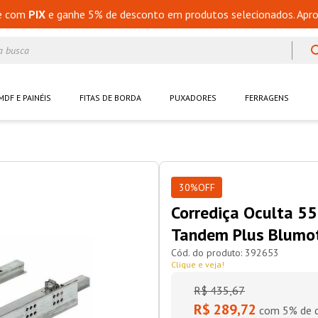
e com
PIX
e ganhe 5% de desconto em produtos selecionados. Apro
a busca
MDF E PAINÉIS
FITAS DE BORDA
PUXADORES
FERRAGENS
30%
OFF
Corrediça Oculta 5
Tandem Plus Blumot
392653
Clique e veja!
R$
435
,
67
R$ 289,72
com 5% de d