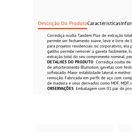
Descrição Do Produto
Características
Info
Corrediça oculta Tandem Plus de extração tot
permite um fechamento suave, leve e livre de 
para projetos residenciais ou corporativos, ela
gatilho permite remover a gaveta facilmente, ba
extração total do seu comprimento nominal, perm
DETALHES DO PRODUTO
Corrediça oculta de 
de amortecimento Blumotion, gavetas com fecham
sofisticado. Maior estabilidade lateral e melho
remoção. Fabricada em perfil de aço com compo
de madeira e seus derivados como MDF, MDP, c
OBSERVAÇÕES
Embalagem com 01 par do prod