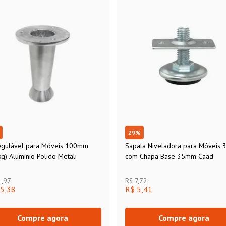
29
%
egulável para Móveis 100mm
Sapata Niveladora para Móveis 
g) Alumínio Polido Metali
com Chapa Base 35mm Caad
1,97
R$ 7,72
5,38
R$ 5,41
Compre agora
Compre agora