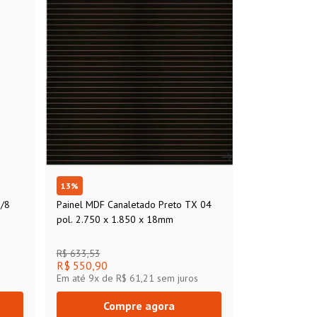
13
%
3/8
Painel MDF Canaletado Preto TX 04
pol. 2.750 x 1.850 x 18mm
R$ 633,53
R$ 550,90
Em até
9
x de
R$ 61,21
sem juros
Compre agora