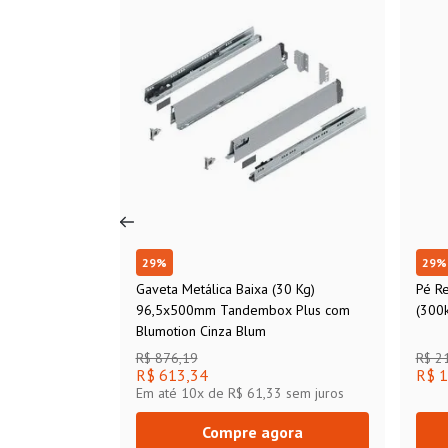
29
%
29
%
Gaveta Metálica Baixa (30 Kg)
Pé R
96,5x500mm Tandembox Plus com
(300k
Blumotion Cinza Blum
R$ 876,19
R$ 2
R$ 613,34
R$ 1
Em até
10
x de
R$ 61,33
sem juros
Compre agora