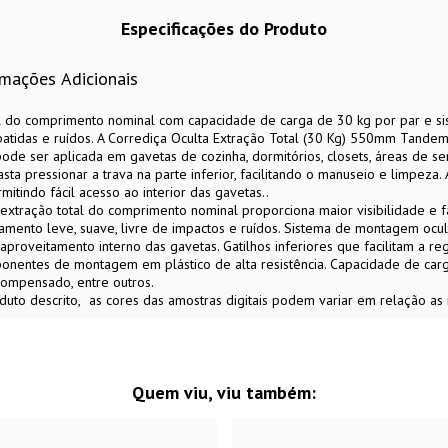
Especificações do Produto
rmações Adicionais
al do comprimento nominal com capacidade de carga de 30 kg por par e s
batidas e ruídos. A Corrediça Oculta Extração Total (30 Kg) 550mm Tande
 pode ser aplicada em gavetas de cozinha, dormitórios, closets, áreas de se
sta pressionar a trava na parte inferior, facilitando o manuseio e limpez
itindo fácil acesso ao interior das gavetas..
extração total do comprimento nominal proporciona maior visibilidade e fac
ento leve, suave, livre de impactos e ruídos. Sistema de montagem oculto
r aproveitamento interno das gavetas. Gatilhos inferiores que facilitam a 
nentes de montagem em plástico de alta resistência. Capacidade de carg
ompensado, entre outros.
uto descrito
as cores das amostras digitais podem variar em relação as
Quem viu, viu também: