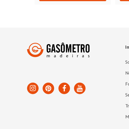
I
S
N
F
S
T
M