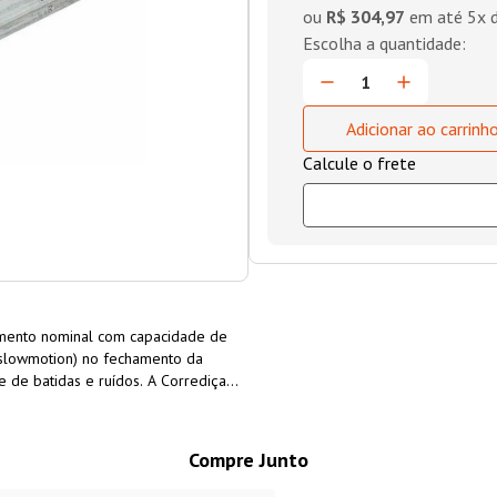
ou
R$ 304,97
em até
5
x 
Adicionar ao carrinh
imento nominal com capacidade de
(slowmotion) no fechamento da
 de batidas e ruídos. A Corrediça
tion (Amortecedor) Blum é ideal
e serviço e mobiliário em geral.
Compre Junto