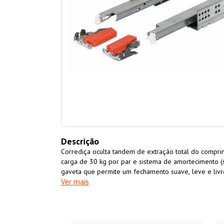
Descrição
Corrediça oculta tandem de extração total do compr
carga de 30 kg por par e sistema de amortecimento 
gaveta que permite um fechamento suave, leve e livre
Ver mais
Oculta Extração Total (30 Kg) 550mm Tandem Slowmo
para gavetas de cozinha, dormitórios, closets, áreas d