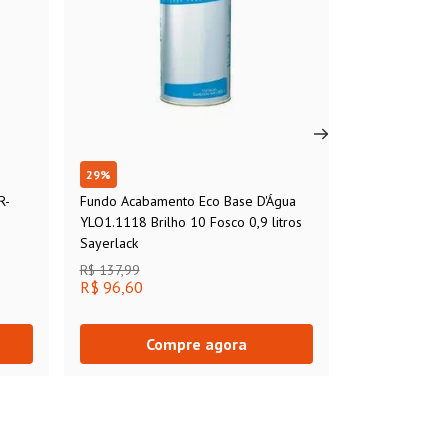
29
%
R-
Fundo Acabamento Eco Base D'Água
YLO1.1118 Brilho 10 Fosco 0,9 litros
Sayerlack
R$ 137,99
R$ 96,60
Compre agora