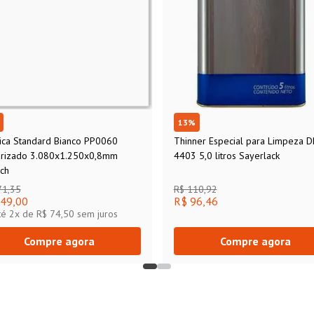
13
%
ica Standard Bianco PP0060
Thinner Especial para Limpeza D
urizado 3.080x1.250x0,8mm
4403 5,0 litros Sayerlack
ch
71,35
R$ 110,92
49,00
R$ 96,46
té
2
x de
R$ 74,50
sem juros
Compre agora
Compre agora