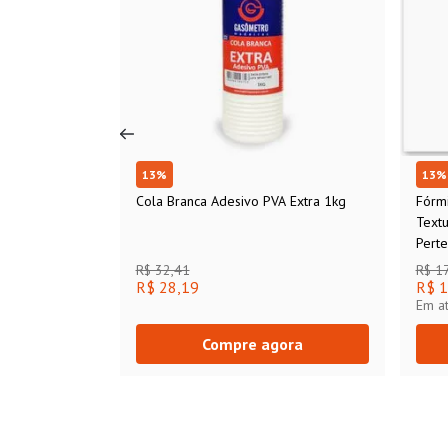
13
%
13
%
Cola Branca Adesivo PVA Extra 1kg
Fórm
Text
Perte
R$ 32,41
R$ 1
R$ 28,19
R$ 1
Em a
Compre agora