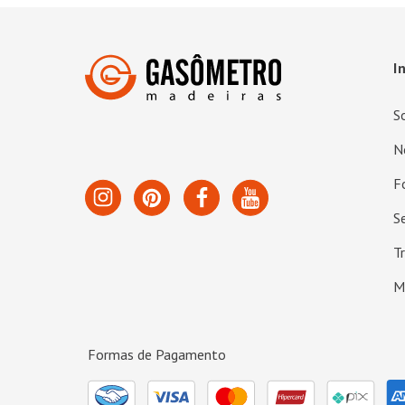
I
S
N
F
S
T
M
Formas de Pagamento