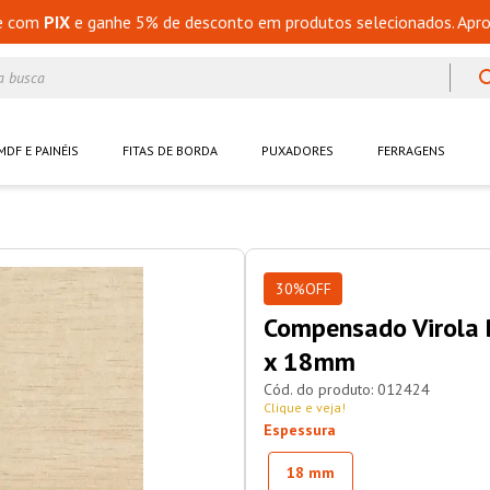
e com
PIX
e ganhe 5% de desconto em produtos selecionados. Apro
a busca
MDF E PAINÉIS
FITAS DE BORDA
PUXADORES
FERRAGENS
30%
OFF
Compensado Virola 
x 18mm
012424
Clique e veja!
Espessura
18 mm