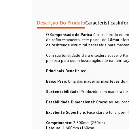
Descrição Do Produto
Características
Info
O
Compensado de Paricá
é reconhecido no mer
de reflorestamento, este painel de
18mm
ofere
da resistência estrutural necessária para marcena
Com sua tonalidade clara e textura suave, o Par
perfeita para quem busca agilidade na fabricaç
Principais Benefícios:
Baixo Peso:
Uma das madeiras mais leves do mer
Sustentabilidade:
Produzido com madeira de r
Estabilidade Dimensional:
Graças ao seu proc
Excelente Superfície:
Face clara e lona, perm
Comprimento:
2.500mm (250cm).
Largura:
1.600mm
(160cm).