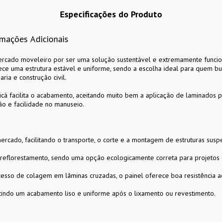
Especificações do Produto
rmações Adicionais
cado moveleiro por ser uma solução sustentável e extremamente funciona
ce uma estrutura estável e uniforme, sendo a escolha ideal para quem b
ria e construção civil.
icá facilita o acabamento, aceitando muito bem a aplicação de laminados plá
ão e facilidade no manuseio.
cado, facilitando o transporte, o corte e a montagem de estruturas susp
eflorestamento, sendo uma opção ecologicamente correta para projetos c
esso de colagem em lâminas cruzadas, o painel oferece boa resistência
itindo um acabamento liso e uniforme após o lixamento ou revestimento.