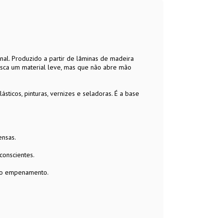
l. Produzido a partir de lâminas de madeira
usca um material leve, mas que não abre mão
sticos, pinturas, vernizes e seladoras. É a base
ensas.
onscientes.
 ao empenamento.