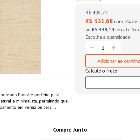
R$
498
,
77
R$ 331,68
com 5% de d
ou
R$ 349,14
em até
5
x 
Adicionar ao carrinh
mpensado Paricá é perfeito para
atural e minimalista, permitindo que
abamento em verniz ou cera,
ustentável e funcional, ideal para
re outras aplicações.
Compre Junto