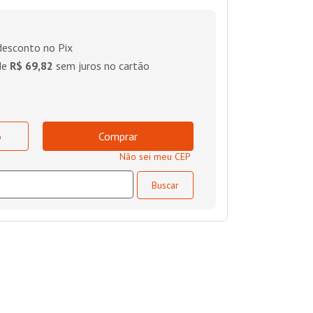
esconto no Pix
de
R$ 69,82
sem juros no cartão
o
Comprar
Não sei meu CEP