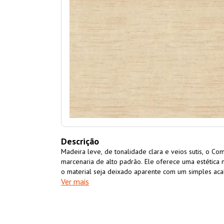
Descrição
Madeira leve, de tonalidade clara e veios sutis, o Co
marcenaria de alto padrão. Ele oferece uma estética n
o material seja deixado aparente com um simples ac
Ver mais
valorizando a beleza real da madeira. É uma solução s
fabricação de móveis, construção civil, artesanato, ent