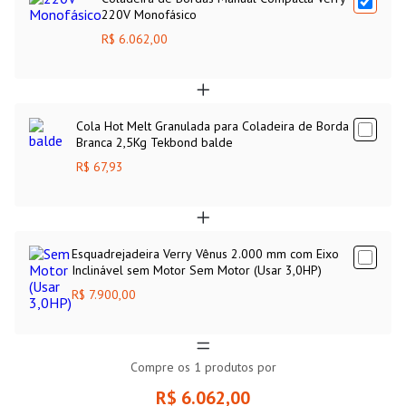
220V Monofásico
essenciais na fabricação de móveis sob medida e a
coladeira de
bordas
manual Compacta Verry vai otimizar o processo de colagem,
R$ 6.062,00
garantindo maior produtividade e qualidade no seu trabalho. Veja
outras opções de coladeiras de bordas clicando
aqui
.
Cola Hot Melt Granulada para Coladeira de Borda
Branca 2,5Kg Tekbond balde
R$ 67,93
Esquadrejadeira Verry Vênus 2.000 mm com Eixo
Inclinável sem Motor Sem Motor (Usar 3,0HP)
R$ 7.900,00
Compre os
1
produtos por
R$ 6.062,00