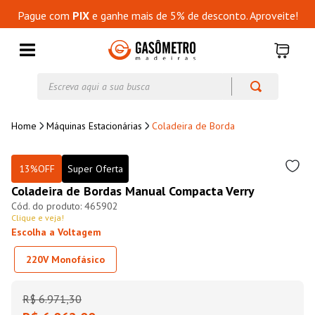
Pague com
PIX
e ganhe mais de 5% de desconto. Aproveite!
Escreva aqui a sua busca
Máquinas Estacionárias
Coladeira de Borda
13%
OFF
Super Oferta
Coladeira de Bordas Manual Compacta Verry
465902
Clique e veja!
Escolha a Voltagem
220V Monofásico
R$
6
.
971
,
30