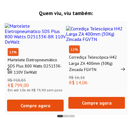
Quem viu, viu também:
12
%
13
%
Corrediça Telescópica H42
Martelete Eletropneumático
Larga ZA 400mm (30Kg)
SDS Plus 800 Watts D25133K-
Zincada FGVTN
BR 110V DeWalt
R$ 16,16
R$ 918,85
R$ 14,06
R$ 799,00
Em até
10
x de
R$ 79,90
sem juros
Compre agora
Compre agora