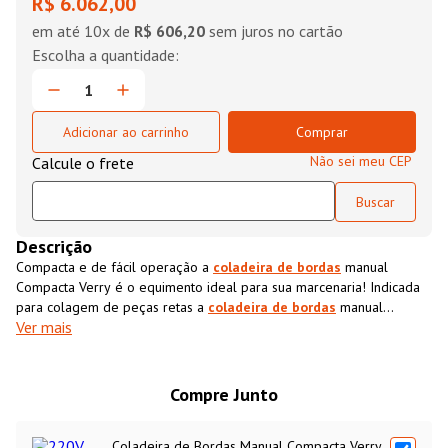
R$ 6.062,00
em até
10
x de
R$ 606,20
sem juros no cartão
Adicionar ao carrinho
Comprar
Não sei meu CEP
Descrição
Compacta e de fácil operação a
coladeira de bordas
manual
Compacta Verry é o equimento ideal para sua marcenaria! Indicada
para colagem de peças retas a
coladeira de bordas
manual
Ver mais
Compacta Verry trabalha com
adesivo hot melt
de baixa
temperatura, 150º a 170º graus, e permite a colagem de
fitas de
borda
com espessura de até 1,0 mm. A
coladeira de bordas
manual Compacta Verry possui coleiro móvel que corrige possíveis
Compre Junto
imperfeições provenientes do corte, sistema de regulagem da
quantidade de cola, temperatura de trabalho ajustável e velocidade
Coladeira de Bordas Manual Compacta Verry
de avanço de 6 m/min. O acabamento, a qualidade e o tempo são