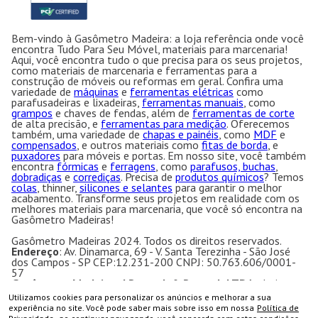
Bem-vindo à Gasômetro Madeira: a loja referência onde você
encontra Tudo Para Seu Móvel, materiais para marcenaria!
Aqui, você encontra tudo o que precisa para os seus projetos,
como materiais de marcenaria e ferramentas para a
construção de móveis ou reformas em geral. Confira uma
variedade de
máquinas
e
ferramentas elétricas
como
parafusadeiras e lixadeiras,
ferramentas manuais
, como
grampos
e chaves de fendas, além de
ferramentas de corte
de alta precisão, e
ferramentas para medição
. Oferecemos
também, uma variedade de
chapas e painéis
, como
MDF
e
compensados
, e outros materiais como
fitas de borda
, e
puxadores
para móveis e portas. Em nosso site, você também
encontra
fórmicas
e
ferragens
, como
parafusos, buchas
,
dobradiças
e
corrediças
. Precisa de
produtos químicos
? Temos
colas
, thinner,
silicones e selantes
para garantir o melhor
acabamento. Transforme seus projetos em realidade com os
melhores materiais para marcenaria, que você só encontra na
Gasômetro Madeiras!
Gasômetro Madeiras 2024. Todos os direitos reservados.
Endereço
: Av. Dinamarca, 69 - V. Santa Terezinha - São José
dos Campos - SP CEP:12.231-200 CNPJ: 50.763.606/0001-
57
Gasômetro Madeiras | Ramuth & Ramuth LTDA
- Loja
especializada em máquinas para marcenaria, acessórios e
Utilizamos cookies para personalizar os anúncios e melhorar a sua
ferragens para móveis.
COMPRAR
experiência no site. Você pode saber mais sobre isso em nossa
Política de
Equipamentos e ferramentas para marcenaria com ótimos