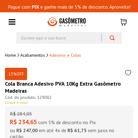
Pague com
PIX
e ganhe mais de 5% de desconto. Aproveite!
Escreva aqui a sua busca
Acabamentos
Adesivos e Colas
13%
OFF
Cola Branca Adesivo PVA 10Kg Extra Gasômetro
Madeiras
129002
Clique e veja!
R$
284
,
05
R$ 234,65
com 5% de desconto no Pix
ou
R$ 247,00
em até
4
x de
R$ 61,75
sem juros no
cartão