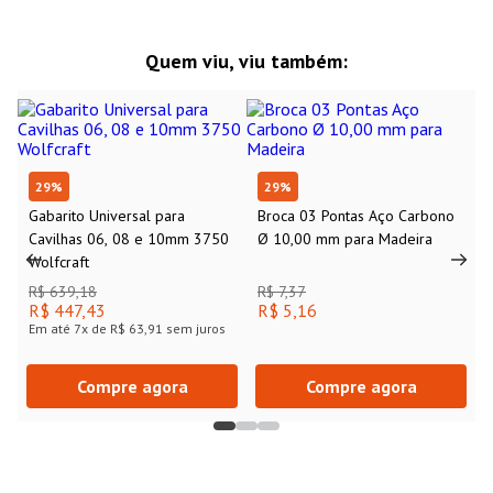
Quem viu, viu também:
29
%
29
%
Gabarito Universal para
Broca 03 Pontas Aço Carbono
Cavilhas 06, 08 e 10mm 3750
Ø 10,00 mm para Madeira
Wolfcraft
R$ 639,18
R$ 7,37
R$ 447,43
R$ 5,16
Em até
7
x de
R$ 63,91
sem juros
Compre agora
Compre agora