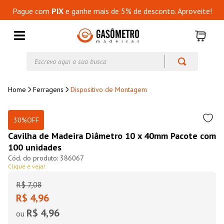
Pague com
PIX
e ganhe mais de 5% de desconto. Aproveite!
Escreva aqui a sua busca
Ferragens
Dispositivo de Montagem
30%
OFF
Cavilha de Madeira Diâmetro 10 x 40mm Pacote com
100 unidades
386067
Clique e veja!
R$
7
,
08
R$ 4,96
R$ 4,96
ou