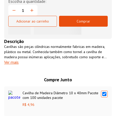
Adicionar ao carrinho
Comprar
Descrição
Cavilhas são peças cilíndricas normalmente fabricas em madeira,
plástico ou metal. Conhecida também como tornel a cavilha de
madeira possui inúmeras aplicações, sobretudo como suporte e
Ver mais
elemento de fixação em união de pecas de madeira. Devido ao
baixo custo e a grande resistência mecânica a Cavilha de Madeira
Diâmetro 10 x 40mm é muito utilizada na montagem e fabricação de
móveis de madeira e seus derivados tais como, MDF, MDP,
Compre Junto
compensados, OSB, entre outros. A Cavilha de Madeira Diâmetro 10
x 40mm é fabricada com madeira de reflorestamento (Eucalipto) e
Cavilha de Madeira Diâmetro 10 x 40mm Pacote
fornecida em embalagens com 100 unidades.
com 100 unidades pacote
R$ 4,96