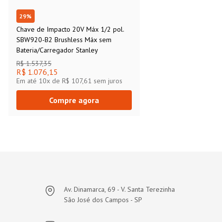
29
%
Chave de Impacto 20V Máx 1/2 pol.
SBW920-B2 Brushless Máx sem
Bateria/Carregador Stanley
R$ 1.537,35
R$ 1.076,15
Em até
10
x de
R$ 107,61
sem juros
Compre agora
Av. Dinamarca, 69 - V. Santa Terezinha
São José dos Campos - SP