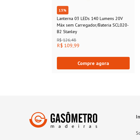
13
%
Lanterna 03 LEDs 140 Lumens 20V
Máx sem Carregador/Bateria SCL020-
B2 Stanley
R$ 126,48
R$ 109,99
Compre agora
I
S