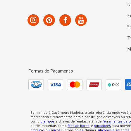
N
F
S
T
M
Formas de Pagamento
Bem-vindo à Gasômetro Madeira: a loja referência onde você e
marcenaria e ferramentas para a construção de móveis ou re
como
grampos
e chaves de fendas, além de
ferramentas de c
outros materiais como
fitas de borda
, e
puxadores
para móveis
produtos químicos
? Temos
colas
, thinner,
silicones e selantes