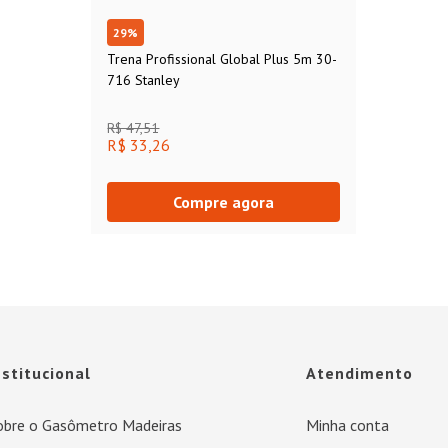
29
%
Trena Profissional Global Plus 5m 30-
716 Stanley
R$ 47,51
R$ 33,26
Compre agora
nstitucional
Atendimento
obre o Gasômetro Madeiras
Minha conta