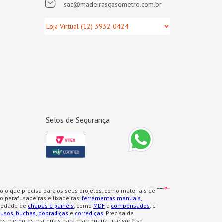
sac@madeirasgasometro.com.br
Selos de Segurança
o o que precisa para os seus projetos, como materiais de
 parafusadeiras e lixadeiras,
ferramentas manuais
,
iedade de
chapas e painéis
, como
MDF
e
compensados
, e
fusos, buchas
,
dobradiças
e
corrediças
. Precisa de
os melhores materiais para marcenaria, que você só