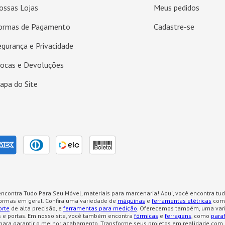
ossas Lojas
Meus pedidos
ormas de Pagamento
Cadastre-se
egurança e Privacidade
rocas e Devoluções
apa do Site
ncontra Tudo Para Seu Móvel, materiais para marcenaria! Aqui, você encontra tud
formas em geral. Confira uma variedade de
máquinas
e
ferramentas elétricas
como
orte
de alta precisão, e
ferramentas para medição
. Oferecemos também, uma var
 e portas. Em nosso site, você também encontra
fórmicas
e
ferragens
, como
para
para garantir o melhor acabamento. Transforme seus projetos em realidade com 