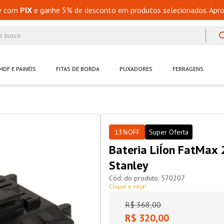
e com
PIX
e ganhe 5% de desconto em produtos selecionados. Apro
a busca
MDF E PAINÉIS
FITAS DE BORDA
PUXADORES
FERRAGENS
13%
OFF
Super Oferta
Bateria LiÍon FatMax
Stanley
570207
Clique e veja!
R$
368
,
00
R$ 320,00