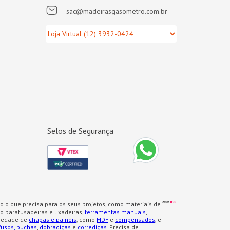
sac@madeirasgasometro.com.br
Selos de Segurança
o o que precisa para os seus projetos, como materiais de
 parafusadeiras e lixadeiras,
ferramentas manuais
,
iedade de
chapas e painéis
, como
MDF
e
compensados
, e
fusos, buchas
,
dobradiças
e
corrediças
. Precisa de