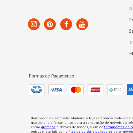
N
F
S
T
M
Formas de Pagamento
Bem-vindo à Gasômetro Madeira: a loja referência onde você e
marcenaria e ferramentas para a construção de móveis ou re
como
grampos
e chaves de fendas, além de
ferramentas de c
outros materiais como
fitas de borda
, e
puxadores
para móveis