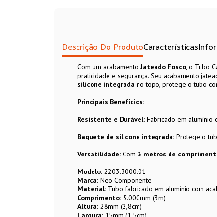
Descrição Do Produto
Características
Info
Com um acabamento
Jateado Fosco
, o Tubo C
praticidade e segurança. Seu acabamento jatead
silicone integrada
no topo, protege o tubo con
Principais Benefícios:
Resistente e Durável:
Fabricado em alumínio c
Baguete
de silicone integrada:
Protege o tub
Versatilidade:
Com
3 metros de compriment
Modelo:
2203.3000.01
Marca:
Neo Componente
Material:
Tubo fabricado em alumínio com aca
Comprimento:
3.000mm (3m)
Altura:
28mm (2,8cm)
Largura:
15mm (1,5cm)