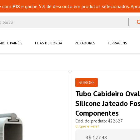
e com
PIX
e ganhe 5% de desconto em produtos selecionados. Apro
a busca
MDF E PAINÉIS
FITAS DE BORDA
PUXADORES
FERRAGENS
30%
OFF
Tubo Cabideiro Ov
Silicone Jateado Fo
Componentes
422627
Clique e veja!
R$
127
,
48