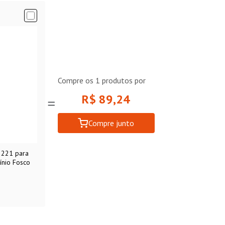
Compre os
1
produtos por
R$ 89,24
Compre junto
2221 para
ínio Fosco