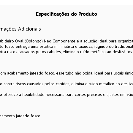
Especificações do Produto
rmações Adicionais
abideiro Oval (Oblongo) Neo Componente é a solução ideal para organiza
o fosco entrega uma estética minimalista e luxuosa, fugindo do tradiciona
tra riscos causados pelos cabides, elimina o ruído metálico ao deslizá-lo
om acabamento jateado fosco, esse tubo não oxida. Ideal para locais úmid
o contra riscos causados pelos cabides, elimina o ruído metálico ao desli
o
, oferece a flexibilidade necessária para cortes precisos e ajustes em vã
bamento jateado fosco