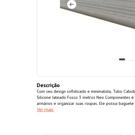
Descrição
Com seu design sofisticado e minimalista, Tubo Cab
Silicone Jateado Fosco 3 metros Neo Componentes é a
armários e organizar suas roupas. Ele possui baguete 
Ver mais
além de proteger o tubo contra riscos causados pelos cabides, também
roupas escorreguem.