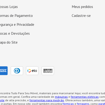
ossas Lojas
Meus pedidos
ormas de Pagamento
Cadastre-se
egurança e Privacidade
rocas e Devoluções
apa do Site
ncontra Tudo Para Seu Móvel, materiais para marcenaria! Aqui, você encontra tud
formas em geral. Confira uma variedade de
máquinas
e
ferramentas elétricas
como
orte
de alta precisão, e
ferramentas para medição
. Oferecemos também, uma var
 e portas. Em nosso site, você também encontra
fórmicas
e
ferragens
, como
para