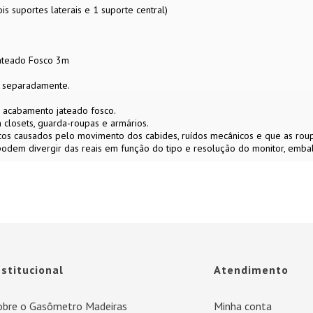
 suportes laterais e 1 suporte central)
ateado Fosco 3m
s separadamente.
 acabamento jateado fosco.
em closets, guarda-roupas e armários.
riscos causados pelo movimento dos cabides, ruídos mecânicos e que as ro
 podem divergir das reais em função do tipo e resolução do monitor, emb
nstitucional
Atendimento
obre o Gasômetro Madeiras
Minha conta