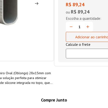
R$ 89,24
R$ 89,24
ou
Adicionar ao carrinh
ideiro Oval (Oblongo) 28x15mm com
 solução perfeita para otimizar
de silicone integrada no topo, que
 evita que as
Compre Junto