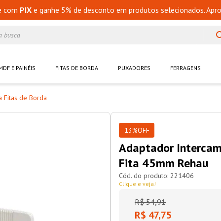
e com
PIX
e ganhe 5% de desconto em produtos selecionados. Apro
a busca
MDF E PAINÉIS
FITAS DE BORDA
PUXADORES
FERRAGENS
 Fitas de Borda
13%
OFF
Adaptador Intercamb
Fita 45mm Rehau
221406
Clique e veja!
R$
54
,
91
R$ 47,75