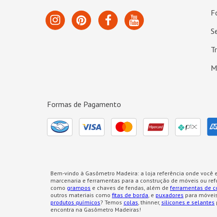
F
S
T
M
Formas de Pagamento
Bem-vindo à Gasômetro Madeira: a loja referência onde você e
marcenaria e ferramentas para a construção de móveis ou re
como
grampos
e chaves de fendas, além de
ferramentas de c
outros materiais como
fitas de borda
, e
puxadores
para móveis
produtos químicos
? Temos
colas
, thinner,
silicones e selantes
encontra na Gasômetro Madeiras!