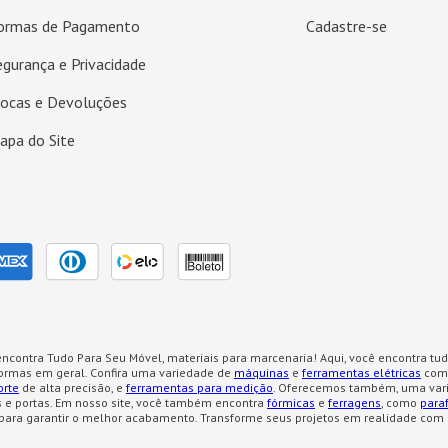
ormas de Pagamento
Cadastre-se
egurança e Privacidade
rocas e Devoluções
apa do Site
ncontra Tudo Para Seu Móvel, materiais para marcenaria! Aqui, você encontra tud
formas em geral. Confira uma variedade de
máquinas
e
ferramentas elétricas
como
orte
de alta precisão, e
ferramentas para medição
. Oferecemos também, uma var
 e portas. Em nosso site, você também encontra
fórmicas
e
ferragens
, como
para
para garantir o melhor acabamento. Transforme seus projetos em realidade com 