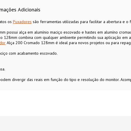
rmações Adicionais
matos os
Puxadores
são ferramentas utilizadas para facilitar a abertura e o
 possui alça em alumínio maciço escovado e hastes em alumíno croma
 128mm combina com qualquer ambiente permitindo sua aplicação em arm
dor
Alça 200 Cromado 128mm é ideal para novos projetos ou para repagina
aciço com acabamento escovado.
sa.
 podem divergir das reais em função do tipo e resolução do monitor. Aco