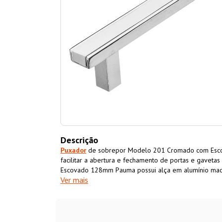
Descrição
Puxador
de sobrepor Modelo 201 Cromado com Esco
facilitar a abertura e fechamento de portas e gavetas
Escovado 128mm Pauma possui alça em alumínio ma
Ver mais
hastes em alumínio cromado, possui fácil instalação 
ambientes da casa. O
Puxador
Alça 201 Cromado com
ideal para novos projetos ou para repaginar móveis a