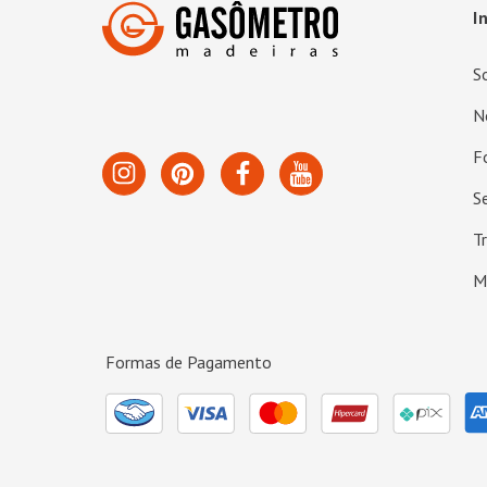
I
S
N
F
S
T
M
Formas de Pagamento