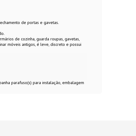
 fechamento de portas e gavetas.
do.
ários de cozinha, guarda roupas, gavetas,
r móveis antigos, é leve, discreto e possui
mpanha parafuso(s) para instalação, embalagem