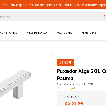
e com
PIX
e ganhe 5% de desconto em produtos selecionados. Apro
a busca
MDF E PAINÉIS
FITAS DE BORDA
PUXADORES
FERRAGENS
13%
OFF
Puxador Alça 201
Pauma
310228
Clique e veja!
R$
45
,
93
R$ 39,94