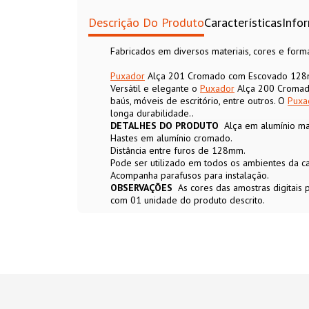
Descrição Do Produto
Características
Info
Fabricados em diversos materiais, cores e for
Puxador
Alça 201 Cromado com Escovado 128mm
Versátil e elegante o
Puxador
Alça 200 Cromado
baús, móveis de escritório, entre outros. O
Puxa
longa durabilidade..
DETALHES DO PRODUTO
Alça em alumínio m
Hastes em alumínio cromado.
Distância entre furos de 128mm.
Pode ser utilizado em todos os ambientes da ca
Acompanha parafusos para instalação.
OBSERVAÇÕES
As cores das amostras digitais
com 01 unidade do produto descrito.