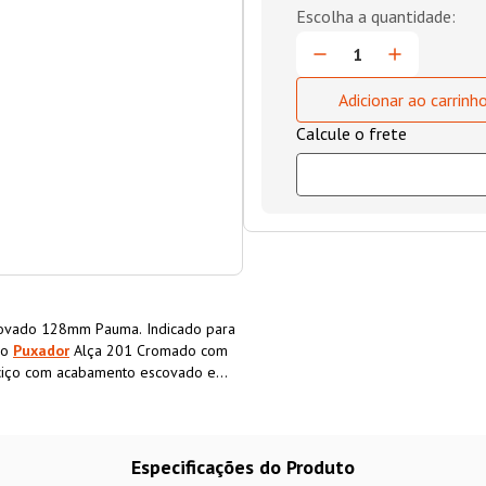
Adicionar ao carrinh
vado 128mm Pauma. Indicado para
 o
Puxador
Alça 201 Cromado com
ciço com acabamento escovado e
e pode ser instaldo em todos os
 Escovado Pauma é leve, durável e
ntigos.
Especificações do Produto